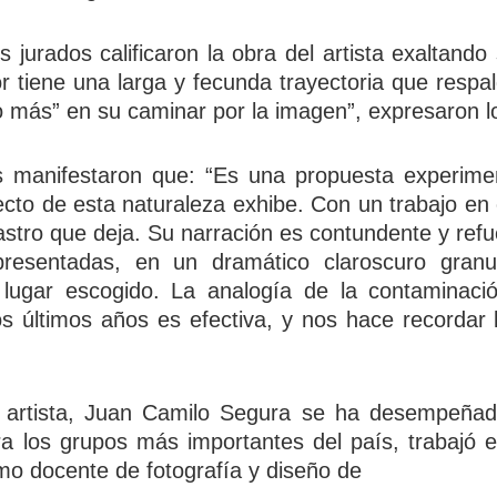
 jurados calificaron la obra del artista exaltando
or tiene una larga y fecunda trayectoria que respa
o más” en su caminar por la imagen”, expresaron l
os manifestaron que: “Es una propuesta experiment
ecto de esta naturaleza exhibe. Con un trabajo en e
rastro que deja. Su narración es contundente y ref
presentadas, en un dramático claroscuro gran
l lugar escogido. La analogía de la contaminaci
s últimos años es efectiva, y nos hace recordar 
l artista, Juan Camilo Segura se ha desempeñad
ra los grupos más importantes del país, trabajó e
mo docente de fotografía y diseño de